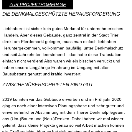
und seit Jahrzehnten leerstehend – das hatte diese Trafostation
einfach nicht verdient! Also waren wir ein bisschen verrückt und
haben unsere langjährige Erfahrung im Umgang mit alter
Bausubstanz genutzt und kräftig investiert.
ZWISCHENÜBERSCHRIFTEN SIND GUT
2019 konnten wir das Gebäude erwerben und im Frühjahr 2020
ging es nach einer intensiven Planungsphase und sehr guter und
einvernehmlicher Abstimmung mit dem Trierer Denkmalpflegeamt
ans (Um-)Bauen und (Neu-)Denken. Dabei haben wir mal wieder
gelernt, dass kleine Projekte genau so viel Arbeit machen können
wie Großprojekte. Aber es hat sich gelohnt und auch wenn es
abgedroschen klingt: Aus einem Schandfleck wurde ein
Schmuckstück! Den sehr aufwendigen Umbau haben wir überaus
detailverliebt, denkmalgerecht und mit viel Kreativität von Beginn an
auf das neue Nutzungskonzept abgestimmt:
Digitallabor, Tagungslocation und Agentur!
ALTE GLEISFABRIK IN DORTMUND