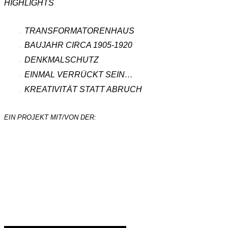
HIGHLIGHTS
TRANSFORMATORENHAUS
BAUJAHR CIRCA 1905-1920
DENKMALSCHUTZ
EINMAL VERRÜCKT SEIN…
KREATIVITÄT STATT ABRUCH
EIN PROJEKT MIT/VON DER:
ZUR PROJEKTHOMEPAGE
DIE DENKMALGESCHÜTZTE HERAUSFORDERUNG
Liebhaberei ist sicher kein gutes Merkmal für unternehmerisches
Handeln. Aber dieses Gebäude, ganz zentral in der Stadt Trier
direkt am Pferdemarkt gelegen, muss man einfach liebhaben.
Heruntergekommen, vollkommen baufällig, unter Denkmalschutz