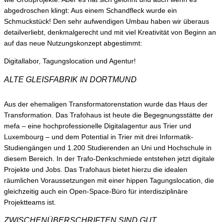
Aus der ehemaligen Transformatorenstation wurde das Haus der
Transformation. Das Trafohaus ist heute die Begegnungsstätte der
mefa – eine hochprofessionelle Digitalagentur aus Trier und
Luxembourg – und dem Potential in Trier mit drei Informatik-
Studiengängen und 1.200 Studierenden an Uni und Hochschule in
diesem Bereich. In der Trafo-Denkschmiede entstehen jetzt digitale
Projekte und Jobs. Das Trafohaus bietet hierzu die idealen
räumlichen Voraussetzungen mit einer hippen Tagungslocation, die
gleichzeitig auch ein Open-Space-Büro für interdisziplinäre
Projektteams ist.
ZWISCHENÜBERSCHRIFTEN SIND GUT
Kurzum: In dem vormals seit Jahren leerstehenden und vom Zerfall
bedrohten Gebäude wird seit Herbst ’21 wieder Energie produziert.
Die Zutaten: Digitalagentur, Hightech-Büros, Tagungslocation,
Denkfabrik, Begegnungsstätte, DigitalHub, Programmiercafé,
Informationsveranstaltungen aus der digitalen Welt,
Fortbildungsangebote und Trafo-Akademie. Kleine aber feine